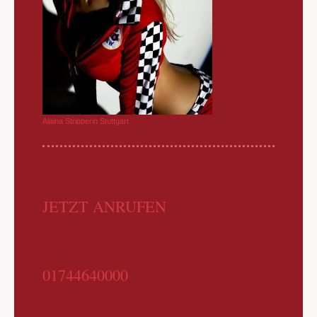
Alaina Stripperin Stuttgart
JETZT ANRUFEN
01744640000